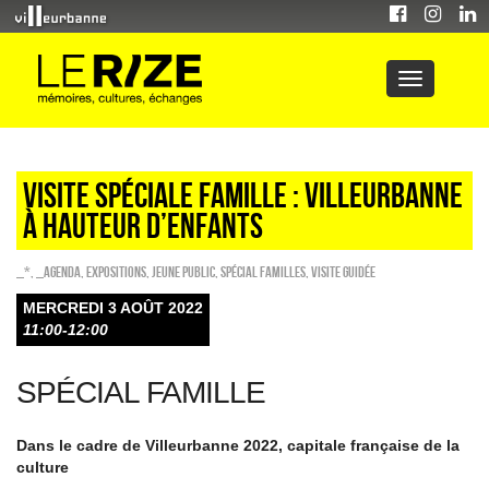
Visite spéciale famille : Villeurbanne
à hauteur d’enfants
_*
,
_Agenda
,
EXPOSITIONS
,
Jeune public
,
Spécial familles
,
Visite guidée
MERCREDI 3 AOÛT 2022
11:00-12:00
SPÉCIAL FAMILLE
Dans le cadre de Villeurbanne 2022, capitale française de la
culture