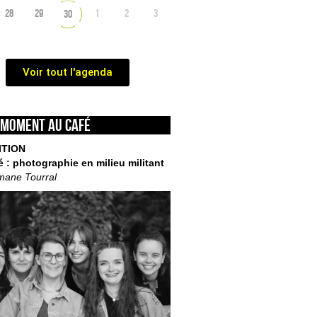
28
29
1
2
3
30
Voir tout l'agenda
 moment au café
ITION
é : photographie en milieu militant
mane Tourral