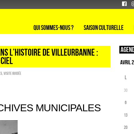
Qui sommes-nous ?
Saison culturelle
Agend
ns l’Histoire de Villeurbanne :
Ciel
es
,
Visite guidée
L
30
6
RCHIVES MUNICIPALES
13
20