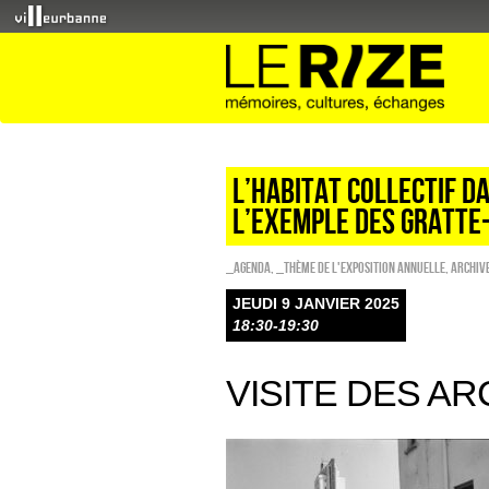
L’Habitat collectif da
l’exemple des Gratte-
_Agenda
,
_Thème de l'exposition annuelle
,
Archiv
JEUDI 9 JANVIER 2025
18:30-19:30
VISITE DES A