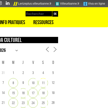
Lerizeplus.villeurbanne.fr
Villeurbanne.fr
Viva en ligne
Info pratiques
Ressources
a culturel
M
M
J
V
S
D
31
1
2
3
4
5
7
9
12
8
10
11
14
19
15
16
17
18
21
26
22
23
24
25