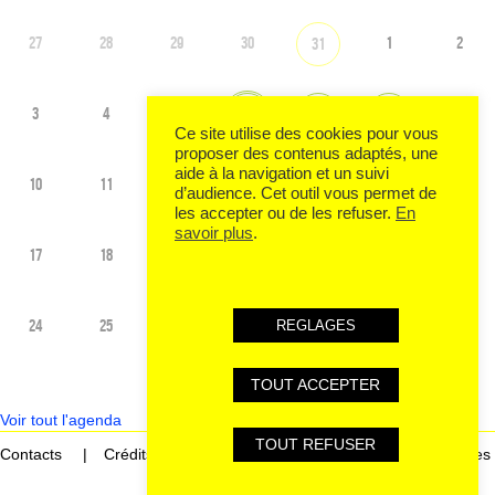
27
28
29
30
1
2
31
3
4
5
9
6
7
8
Ce site utilise des cookies pour vous
proposer des contenus adaptés, une
aide à la navigation et un suivi
10
11
12
14
16
13
15
d’audience. Cet outil vous permet de
les accepter ou de les refuser.
En
savoir plus
.
17
18
19
21
23
20
22
24
25
26
28
30
27
29
REGLAGES
TOUT ACCEPTER
Voir tout l'agenda
TOUT REFUSER
Contacts
Crédits
Mentions légales et données personnelles