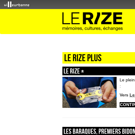
Le Rize plus
Le Rize +
Le plei
:
Vers
Le
CONTI
Les baraques, premiers bido