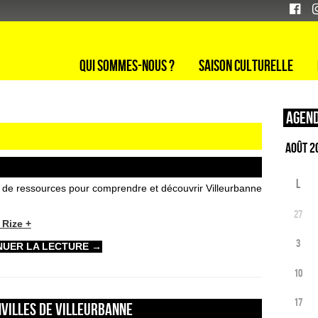
Qui sommes-nous ?
Saison culturelle
Agend
L
n de ressources pour comprendre et découvrir Villeurbanne
27
 Rize +
3
NUER LA LECTURE
→
10
17
nvilles de Villeurbanne