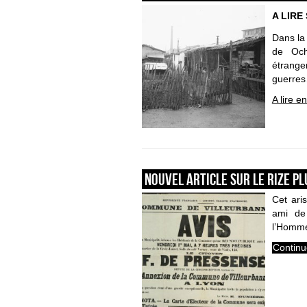
A LIRE
Dans la 
de Och
étranger
guerre
A lire e
Nouvel article sur le Rize pl
Cet aris
ami de
l’Homme,
Continu