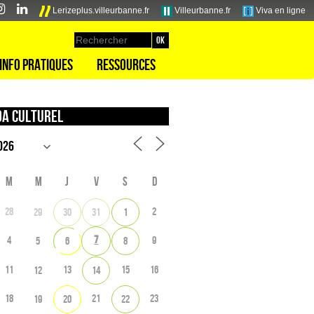
Lerizeplus.villeurbanne.fr
Villeurbanne.fr
Viva en ligne
Info pratiques
Ressources
a culturel
M
M
J
V
S
D
28
2
29
30
31
1
7
4
9
5
6
8
11
13
15
16
12
14
18
21
23
19
20
22