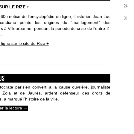
24
 SUR LE RIZE +
60e notice de l’encyclopédie en ligne, l’historien Jean-Luc
31
andiano pointe les origines du “mal-logement” des
s à Villeurbanne, pendant la période de crise de l’entre-2-
s…
n ligne sur le site du Rize +
us
tocrate parisien converti à la cause ouvrière, journaliste
 Zola et de Jaurès, ardent défenseur des droits de
 a marqué l’histoire de la ville.
er la lecture
→