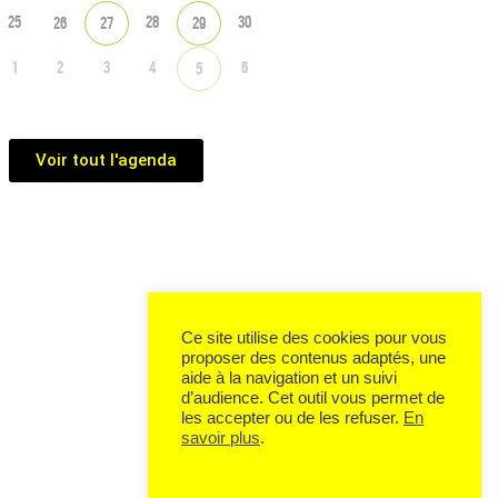
25
28
30
26
27
29
1
2
3
4
6
5
Voir tout l'agenda
Ce site utilise des cookies pour vous
proposer des contenus adaptés, une
aide à la navigation et un suivi
d’audience. Cet outil vous permet de
les accepter ou de les refuser.
En
savoir plus
.