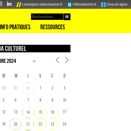
Lerizeplus.villeurbanne.fr
Villeurbanne.fr
Viva en ligne
Info pratiques
Ressources
a culturel
M
M
J
V
S
D
29
30
1
2
3
31
5
6
7
8
9
10
12
13
17
14
15
16
19
24
20
21
22
23