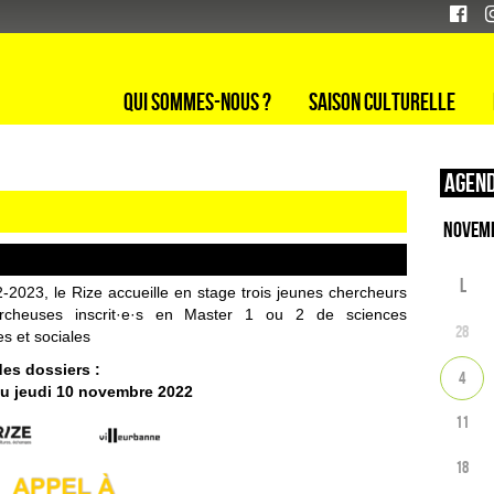
Qui sommes-nous ?
Saison culturelle
Agend
L
-2023, le Rize accueille en stage trois jeunes chercheurs
rcheuses inscrit·e·s en Master 1 ou 2 de sciences
28
s et sociales
es dossiers :
4
u jeudi 10 novembre 2022
11
18