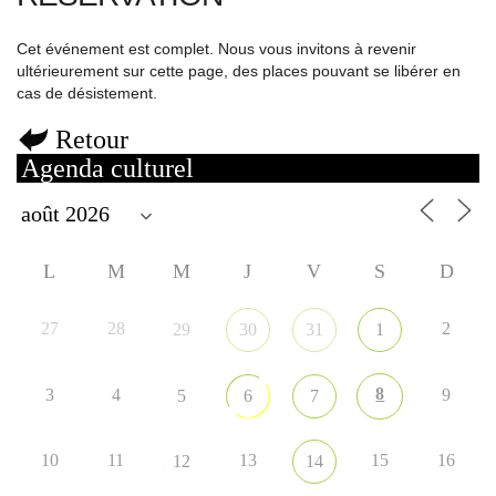
Cet événement est complet. Nous vous invitons à revenir
ultérieurement sur cette page, des places pouvant se libérer en
cas de désistement.
Retour
Agenda culturel
L
M
M
J
V
S
D
27
28
2
29
30
31
1
8
3
4
9
5
6
7
10
11
13
15
16
12
14