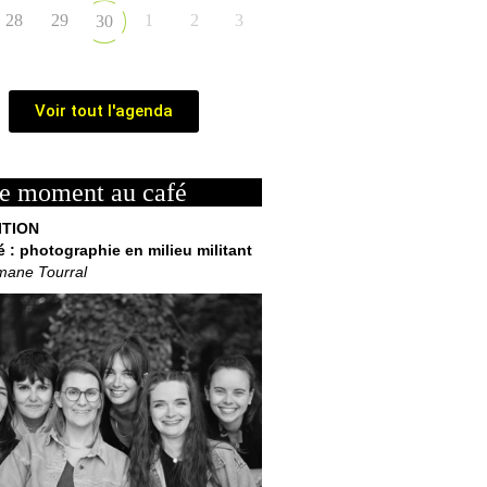
28
29
1
2
3
30
Voir tout l'agenda
e moment au café
ITION
é : photographie en milieu militant
mane Tourral