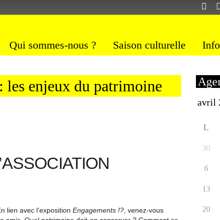
Qui sommes-nous ?
Saison culturelle
Info
Agen
 : les enjeux du patrimoine
L
30
L’ASSOCIATION
6
13
20
n lien avec l’exposition
Engagements !?
, venez-vous