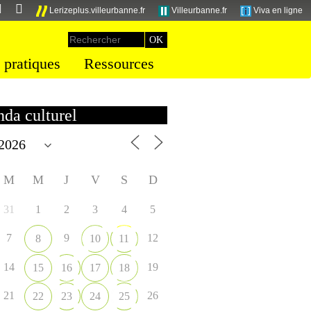
Lerizeplus.villeurbanne.fr
Villeurbanne.fr
Viva en ligne
 pratiques
Ressources
da culturel
M
M
J
V
S
D
31
1
2
3
4
5
7
9
12
8
10
11
14
19
15
16
17
18
21
26
22
23
24
25