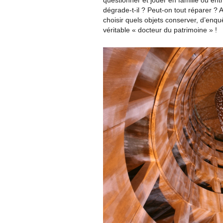
questionner et jouer en famille ou en
dégrade-t-il ? Peut-on tout réparer ?
choisir quels objets conserver, d’enq
véritable « docteur du patrimoine » !