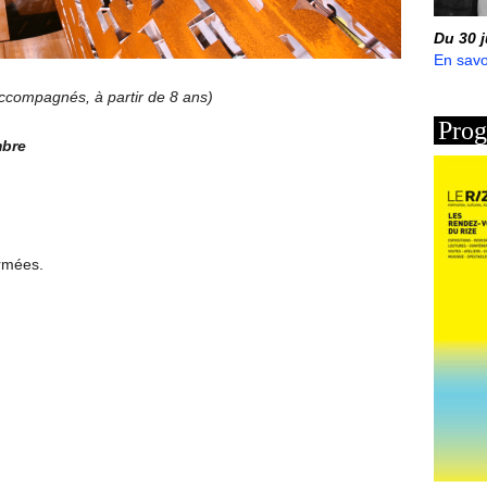
Du 30 
En savo
 accompagnés, à partir de 8 ans)
Prog
mbre
ermées.