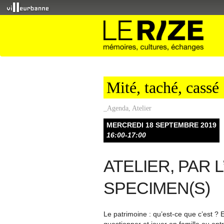
Mité, taché, cassé
_Agenda
,
Atelier
MERCREDI 18 SEPTEMBRE 2019
16:00-17:00
ATELIER, PAR 
SPECIMEN(S)
Le patrimoine : qu’est-ce que c’est ? E