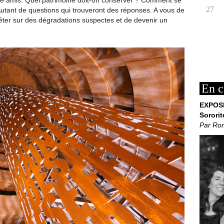
tre amis. Quel patrimoine doit-on conserver ? Comment se
27
 Autant de questions qui trouveront des réponses. A vous de
uêter sur des dégradations suspectes et de devenir un
En c
EXPOS
Sororit
Par Ro