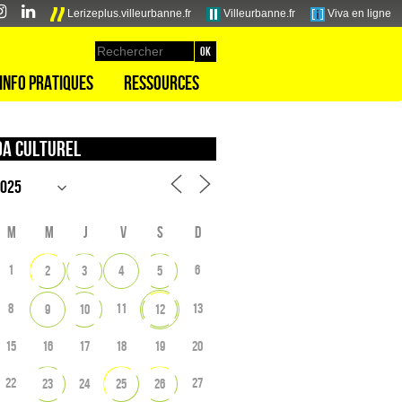
Lerizeplus.villeurbanne.fr
Villeurbanne.fr
Viva en ligne
Info pratiques
Ressources
a culturel
M
M
J
V
S
D
1
6
2
3
4
5
8
11
13
9
10
12
15
16
17
18
19
20
22
27
23
24
25
26