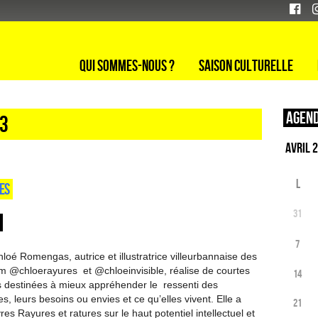
Qui sommes-nous ?
Saison culturelle
Agend
23
L
GES
31
7
 Romengas, autrice et illustratrice villeurbannaise des
 @chloerayures et @chloeinvisible, réalise de courtes
14
 destinées à mieux appréhender le ressenti des
, leurs besoins ou envies et ce qu’elles vivent. Elle a
21
vres Rayures et ratures sur le haut potentiel intellectuel et