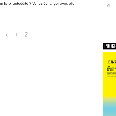
 un livre autoédité ? Venez échanger avec elle !
28
2
1
Prog