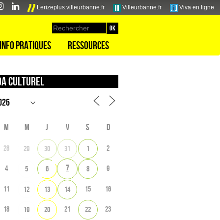
Lerizeplus.villeurbanne.fr
Villeurbanne.fr
Viva en ligne
Info pratiques
Ressources
a culturel
M
M
J
V
S
D
28
2
29
30
31
1
7
4
9
5
6
8
11
15
16
12
13
14
18
21
23
19
20
22