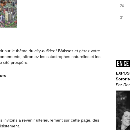
24
31
rir sur le thème du
city-builder
! Bâtissez et gérez votre
ronnements, affrontez les catastrophes naturelles et les
En ce
e cité prospère.
EXPOS
 ans
Sororit
Par Ro
invitons à revenir ultérieurement sur cette page, des
ésistement.