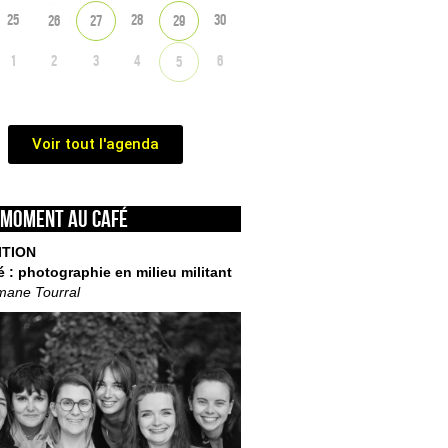
25
28
30
26
27
29
1
2
3
4
6
5
Voir tout l'agenda
 moment au café
ITION
é : photographie en milieu militant
mane Tourral