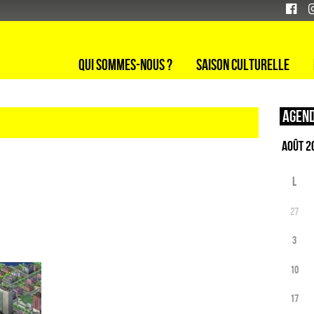
Qui sommes-nous ?
Saison culturelle
Agend
L
27
3
10
17