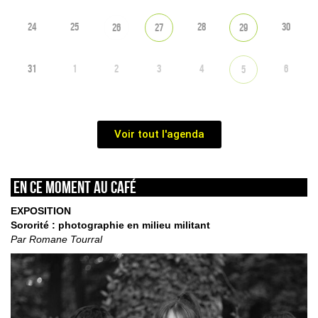
24
25
28
30
26
27
29
31
1
2
3
4
6
5
Voir tout l'agenda
En ce moment au café
EXPOSITION
Sororité : photographie en milieu militant
Par Romane Tourral