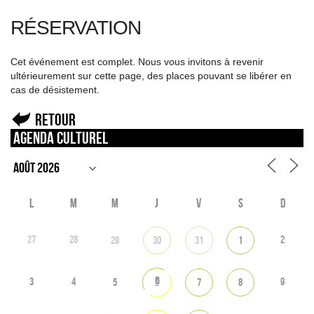
RÉSERVATION
Cet événement est complet. Nous vous invitons à revenir
ultérieurement sur cette page, des places pouvant se libérer en
cas de désistement.
Retour
Agenda culturel
L
M
M
J
V
S
D
27
28
2
29
30
31
1
6
3
4
9
5
7
8