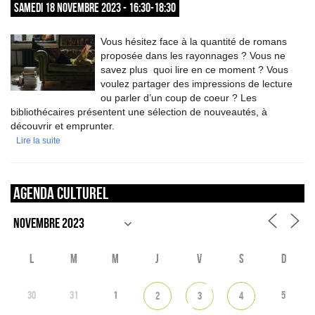
SAMEDI 18 NOVEMBRE 2023 - 16:30-18:30
Vous hésitez face à la quantité de romans
proposée dans les rayonnages ? Vous ne
savez plus quoi lire en ce moment ? Vous
voulez partager des impressions de lecture
ou parler d’un coup de coeur ? Les
bibliothécaires présentent une sélection de nouveautés, à
découvrir et emprunter.
Lire la suite
Agenda culturel
L
M
M
J
V
S
D
30
31
1
5
2
3
4