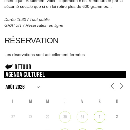
esthétique. Seulement voilà : l’opération n’est remboursée par la
sécurité sociale que si on lui retire plus de 600 grammes…
Durée 1h30 / Tout public
GRATUIT / Réservation en ligne
RÉSERVATION
Les réservations sont actuellement fermées.
Retour
Agenda culturel
L
M
M
J
V
S
D
27
28
2
29
30
31
1