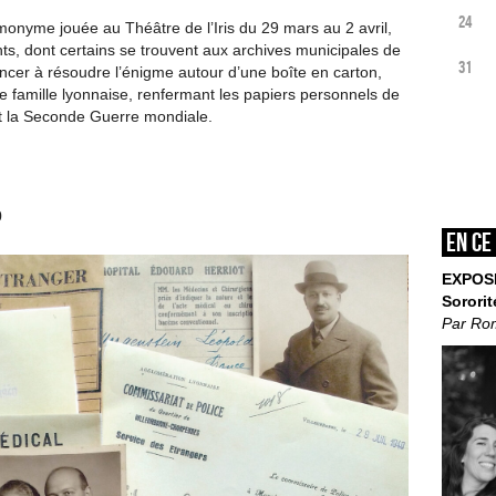
24
monyme jouée au Théâtre de l’Iris du 29 mars au 2 avril,
ts, dont certains se trouvent aux archives municipales de
31
cer à résoudre l’énigme autour d’une boîte en carton,
 famille lyonnaise, renfermant les papiers personnels de
nt la Seconde Guerre mondiale.
0
En ce
EXPOS
Sororit
Par Ro