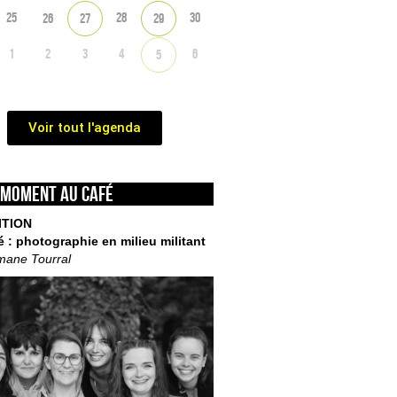
25
28
30
26
27
29
1
2
3
4
6
5
Voir tout l'agenda
 moment au café
ITION
é : photographie en milieu militant
mane Tourral