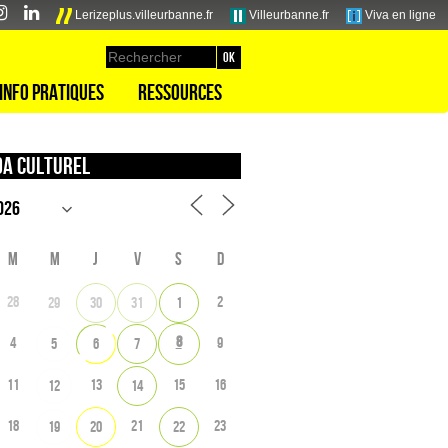
Lerizeplus.villeurbanne.fr
Villeurbanne.fr
Viva en ligne
Info pratiques
Ressources
a culturel
M
M
J
V
S
D
28
2
29
30
31
1
8
4
9
5
6
7
11
13
15
16
12
14
18
21
23
19
20
22