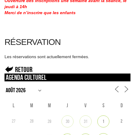
Ouverture des inscriptions une semaine avant la séance, le
jeudi à 14h
Merci de n’inscrire que les enfants
RÉSERVATION
Les réservations sont actuellement fermées.
Retour
Agenda culturel
L
M
M
J
V
S
D
27
28
2
29
30
31
1