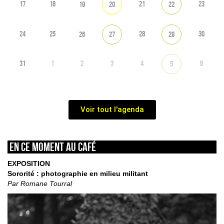
17
18
21
23
19
20
22
24
25
28
30
26
27
29
31
1
2
3
4
6
5
Voir tout l'agenda
En ce moment au café
EXPOSITION
Sororité : photographie en milieu militant
Par Romane Tourral