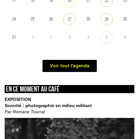
17
18
21
23
19
20
22
24
25
28
30
26
27
29
31
1
2
3
4
6
5
Voir tout l'agenda
En ce moment au café
EXPOSITION
Sororité : photographie en milieu militant
Par Romane Tourral