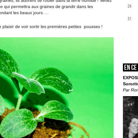
graines, ils adorent se rouler dans la terre humide ! Venez
24
he qui permettra aux graines de grandir dans les
tendant les beaux jours …
31
 plaisir de voir sortir les premières petites pousses !
En ce
EXPOS
Sororit
Par Ro