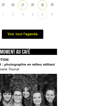
25
28
30
26
27
29
1
2
3
4
6
5
Voir tout l'agenda
 moment au café
ITION
é : photographie en milieu militant
mane Tourral