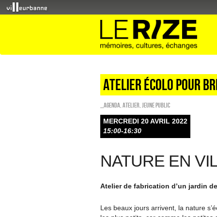
Atelier écolo pour br
_Agenda
,
Atelier
,
Jeune public
MERCREDI 20 AVRIL 2022
15:00-16:30
NATURE EN VI
Atelier de fabrication d’un jardin 
Les beaux jours arrivent, la nature s’