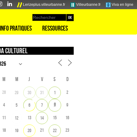
Lerizeplus.villeurbanne.fr
Villeurbanne.fr
Viva en ligne
Info pratiques
Ressources
a culturel
M
M
J
V
S
D
28
2
29
30
31
1
8
4
9
5
6
7
11
13
15
16
12
14
18
21
23
19
20
22