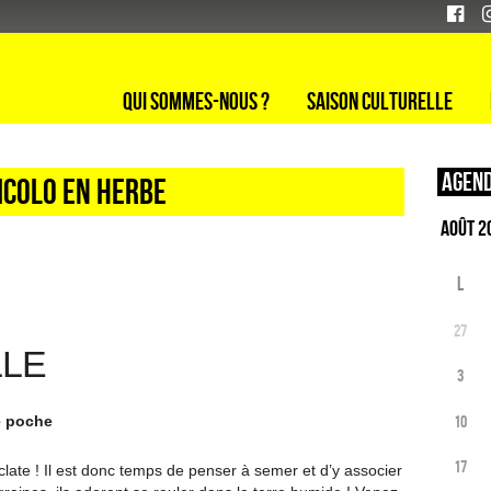
Qui sommes-nous ?
Saison culturelle
Agend
icolo en herbe
L
27
LLE
3
10
de poche
17
éclate ! Il est donc temps de penser à semer et d’y associer