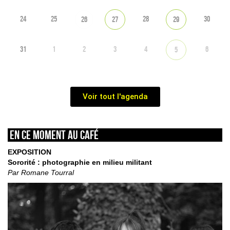
24
25
28
30
26
27
29
31
1
2
3
4
6
5
Voir tout l'agenda
En ce moment au café
EXPOSITION
Sororité : photographie en milieu militant
Par Romane Tourral