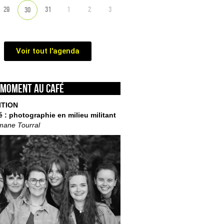
29
31
1
2
3
30
Voir tout l'agenda
 moment au café
ITION
é : photographie en milieu militant
mane Tourral