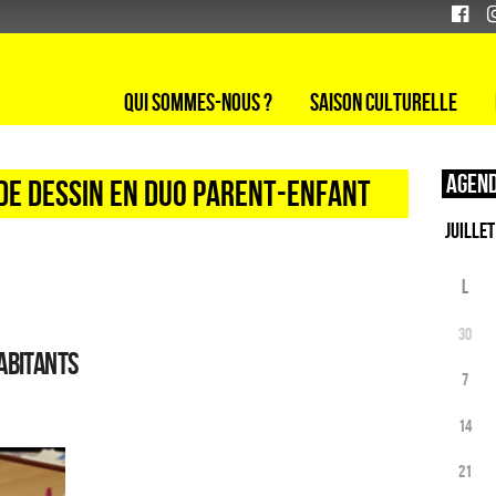
Qui sommes-nous ?
Saison culturelle
Agend
 DE DESSIN EN DUO PARENT-ENFANT
L
30
abitants
7
14
21