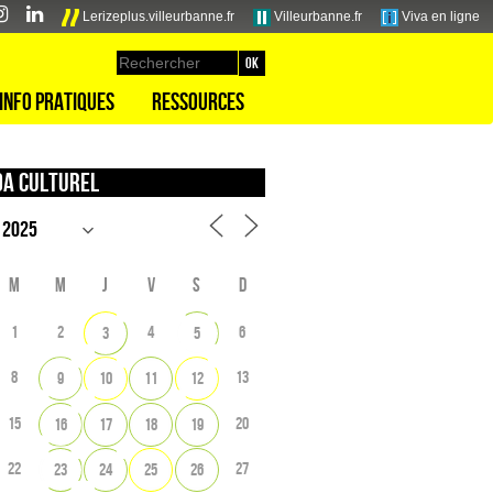
Lerizeplus.villeurbanne.fr
Villeurbanne.fr
Viva en ligne
Info pratiques
Ressources
a culturel
M
M
J
V
S
D
1
2
4
6
3
5
8
13
9
10
11
12
15
20
16
17
18
19
22
27
23
24
25
26