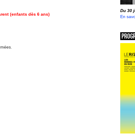
Du 30 
arent (enfants dès 6 ans)
En savo
Prog
ermées.