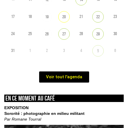
17
18
21
23
19
20
22
24
25
28
30
26
27
29
31
1
2
3
4
6
5
Voir tout l'agenda
En ce moment au café
EXPOSITION
Sororité : photographie en milieu militant
Par Romane Tourral