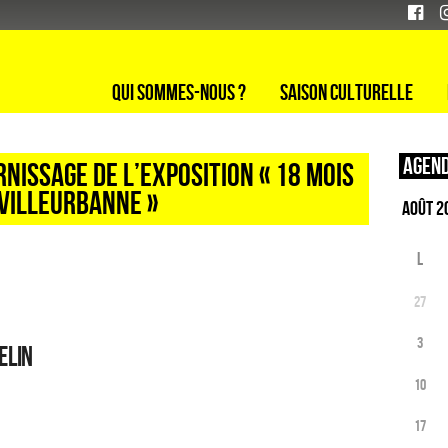
Qui sommes-nous ?
Saison culturelle
Agend
rnissage de l’exposition « 18 MOIS
 VILLEURBANNE »
L
27
3
ELIN
10
17