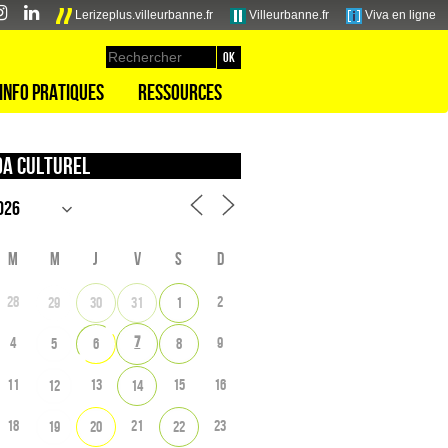
Lerizeplus.villeurbanne.fr
Villeurbanne.fr
Viva en ligne
Info pratiques
Ressources
a culturel
M
M
J
V
S
D
28
2
29
30
31
1
7
4
9
5
6
8
11
13
15
16
12
14
18
21
23
19
20
22