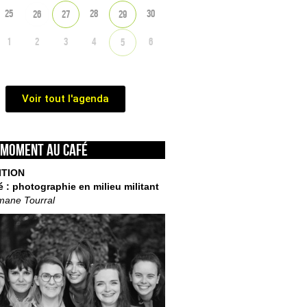
25
28
30
26
27
29
1
2
3
4
6
5
Voir tout l'agenda
 moment au café
ITION
é : photographie en milieu militant
mane Tourral