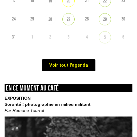
17
18
21
23
19
20
22
24
25
28
30
26
27
29
31
1
2
3
4
6
5
Voir tout l'agenda
En ce moment au café
EXPOSITION
Sororité : photographie en milieu militant
Par Romane Tourral