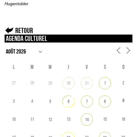
Hugentobler
Retour
Agenda culturel
L
M
M
J
V
S
D
27
28
2
29
30
31
1
9
3
4
5
6
7
8
10
11
13
15
16
12
14