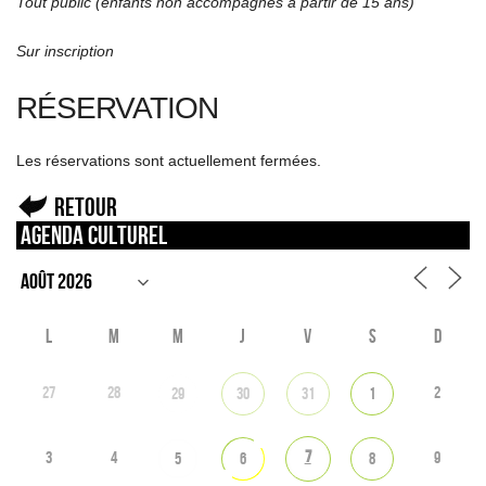
Tout public (enfants non accompagnés à partir de 15 ans)
Sur inscription
RÉSERVATION
Les réservations sont actuellement fermées.
Retour
Agenda culturel
L
M
M
J
V
S
D
27
28
2
29
30
31
1
7
3
4
9
5
6
8