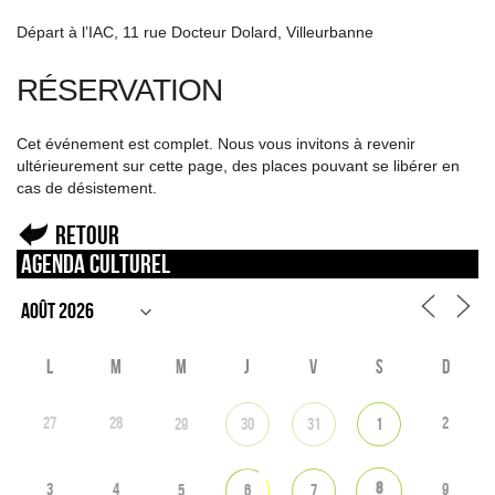
Départ à l’IAC, 11 rue Docteur Dolard, Villeurbanne
RÉSERVATION
Cet événement est complet. Nous vous invitons à revenir
ultérieurement sur cette page, des places pouvant se libérer en
cas de désistement.
Retour
Agenda culturel
L
M
M
J
V
S
D
27
28
2
29
30
31
1
8
3
4
9
5
6
7