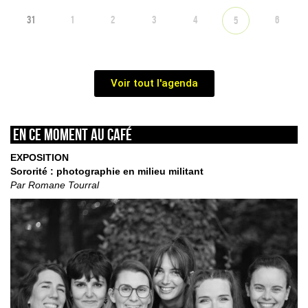
31
1
2
3
4
6
5
Voir tout l'agenda
En ce moment au café
EXPOSITION
Sororité : photographie en milieu militant
Par Romane Tourral