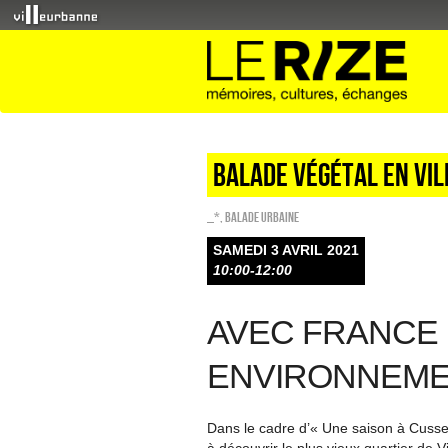
Balade végétal en vil
_*
,
Balade urbaine
SAMEDI 3 AVRIL 2021
10:00-12:00
AVEC FRANCE
ENVIRONNEM
Dans le cadre d’« Une saison à Cusset