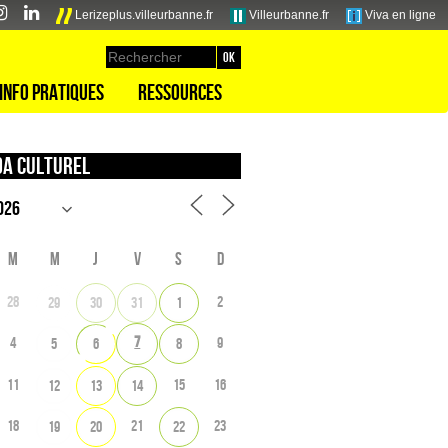
Lerizeplus.villeurbanne.fr
Villeurbanne.fr
Viva en ligne
Info pratiques
Ressources
a culturel
M
M
J
V
S
D
28
2
29
30
31
1
7
4
9
5
6
8
11
15
16
12
13
14
18
21
23
19
20
22