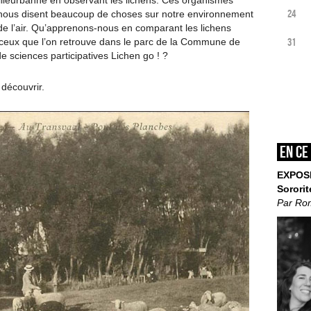
Villeurbanne en observant les lichens. Ces organismes
24
nous disent beaucoup de choses sur notre environnement
é de l’air. Qu’apprenons-nous en comparant les lichens
31
et ceux que l’on retrouve dans le parc de la Commune de
 sciences participatives Lichen go ! ?
découvrir.
En ce
EXPOS
Sororit
Par Ro