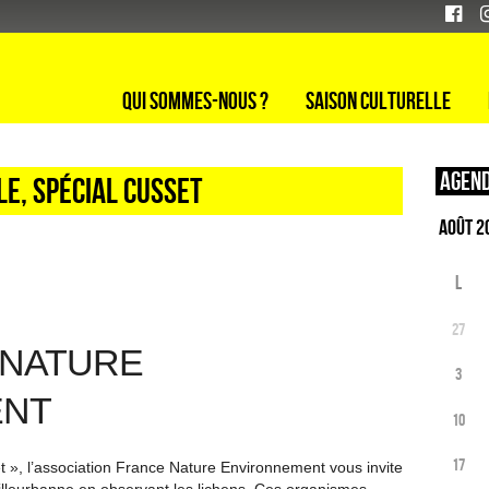
Qui sommes-nous ?
Saison culturelle
Agend
le, spécial Cusset
L
27
 NATURE
3
ENT
10
17
 », l’association France Nature Environnement vous invite