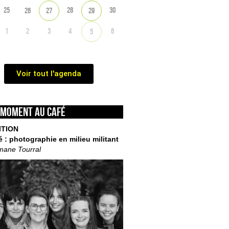
25
28
30
26
27
29
1
2
3
4
6
5
Voir tout l'agenda
 moment au café
ITION
é : photographie en milieu militant
mane Tourral