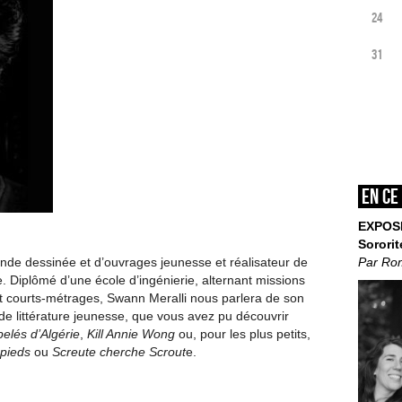
24
31
En ce
EXPOS
Sororit
Par Ro
ande dessinée et d’ouvrages jeunesse et réalisateur de
e. Diplômé d’une école d’ingénierie, alternant missions
 et courts-métrages, Swann Meralli nous parlera de son
de littérature jeunesse, que vous avez pu découvrir
elés d’Algérie
,
Kill Annie Wong
ou, pour les plus petits,
pieds
ou
Screute cherche Scrout
e.