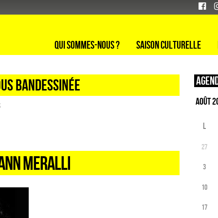
Qui sommes-nous ?
Saison culturelle
Agend
ous bandessinée
s
L
27
ANN MERALLI
3
10
17