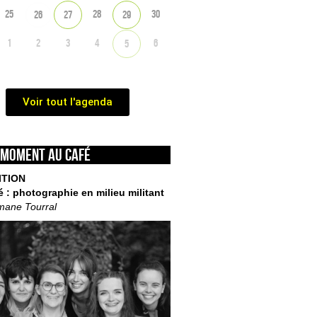
25
28
30
26
27
29
1
2
3
4
6
5
Voir tout l'agenda
 moment au café
ITION
é : photographie en milieu militant
mane Tourral