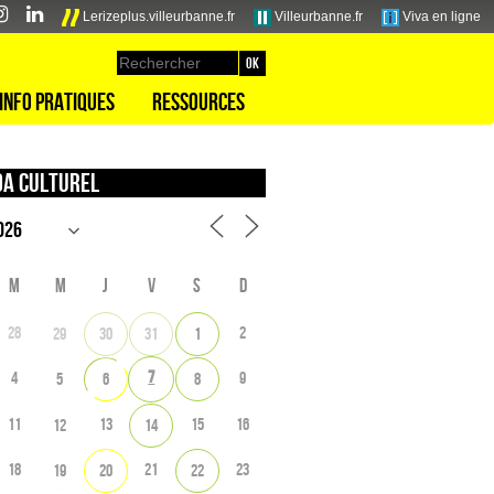
Lerizeplus.villeurbanne.fr
Villeurbanne.fr
Viva en ligne
Info pratiques
Ressources
a culturel
M
M
J
V
S
D
28
2
29
30
31
1
7
4
9
5
6
8
11
13
15
16
12
14
18
21
23
19
20
22