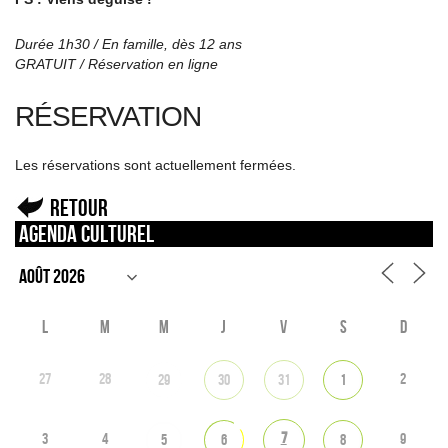
Durée 1h30 / En famille, dès 12 ans
GRATUIT / Réservation en ligne
RÉSERVATION
Les réservations sont actuellement fermées.
Retour
Agenda culturel
L
M
M
J
V
S
D
27
28
2
29
30
31
1
7
3
4
9
5
6
8