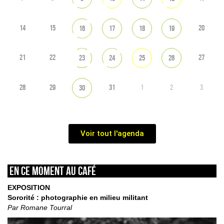
14
15
20
16
17
18
19
21
22
27
23
24
25
26
28
29
31
1
2
3
30
Voir tout l'agenda
En ce moment au café
EXPOSITION
Sororité : photographie en milieu militant
Par Romane Tourral