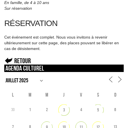
En famille, de 4 à 10 ans
Sur réservation
RÉSERVATION
Cet événement est complet. Nous vous invitons à revenir
ultérieurement sur cette page, des places pouvant se libérer en
cas de désistement.
Retour
Agenda culturel
L
M
M
J
V
S
D
30
1
2
4
6
3
5
7
8
13
9
10
11
12