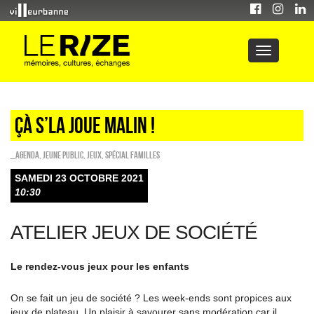
ÇÀ S’LA JOUE MALIN !
_Agenda
,
Jeune public
,
Jeux
,
Spécial familles
SAMEDI 23 OCTOBRE 2021
10:30
ATELIER JEUX DE SOCIÉTÉ
Le rendez-vous jeux pour les enfants
On se fait un jeu de société ? Les week-ends sont propices aux
jeux de plateau. Un plaisir à savourer sans modération car il