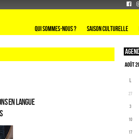
Qui sommes-nous ?
Saison culturelle
Agend
L
27
ons en langue
3
s
10
17