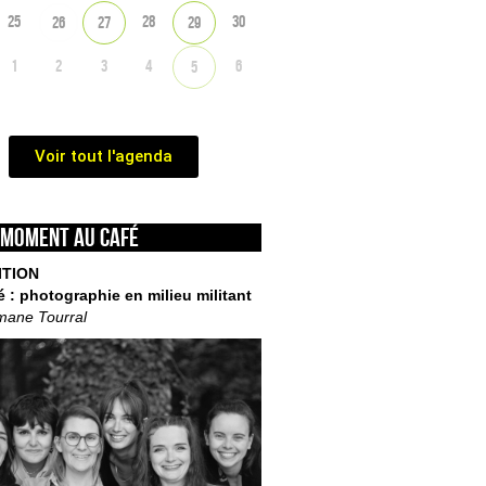
25
28
30
26
27
29
1
2
3
4
6
5
Voir tout l'agenda
 moment au café
ITION
é : photographie en milieu militant
mane Tourral