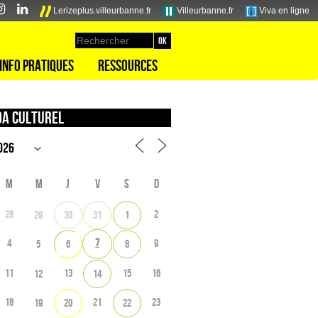
Lerizeplus.villeurbanne.fr
Villeurbanne.fr
Viva en ligne
Info pratiques
Ressources
a culturel
M
M
J
V
S
D
28
2
29
30
31
1
7
4
9
5
6
8
11
13
15
16
12
14
18
21
23
19
20
22