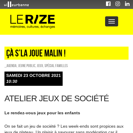
ÇÀ S’LA JOUE MALIN !
_Agenda
,
Jeune public
,
Jeux
,
Spécial familles
SAMEDI 23 OCTOBRE 2021
10:30
ATELIER JEUX DE SOCIÉTÉ
Le rendez-vous jeux pour les enfants
On se fait un jeu de société ? Les week-ends sont propices aux
jeux de plateau. Un plaisir à savourer sans modération car il