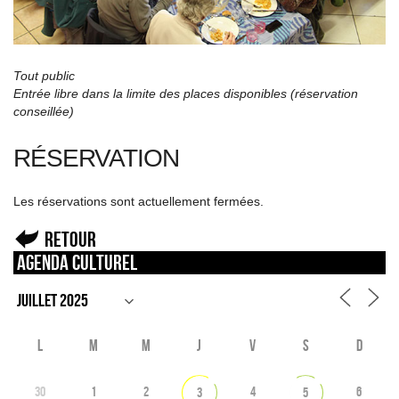
Tout public
Entrée libre dans la limite des places disponibles (réservation
conseillée)
RÉSERVATION
Les réservations sont actuellement fermées.
Retour
Agenda culturel
L
M
M
J
V
S
D
30
1
2
4
6
3
5