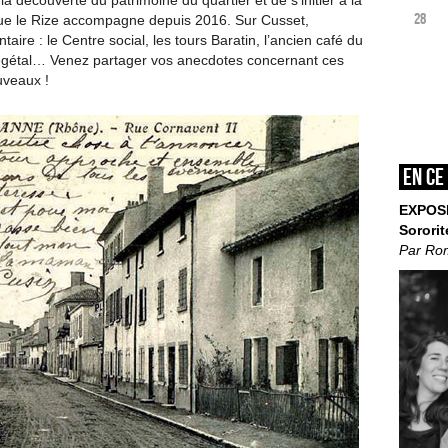
à la découverte du patrimoine du quartier et de s’initier à la
28
 que le Rize accompagne depuis 2016. Sur Cusset,
taire : le Centre social, les tours Baratin, l’ancien café du
r végétal… Venez partager vos anecdotes concernant ces
uveaux !
En ce
EXPOS
Sororit
Par Ro