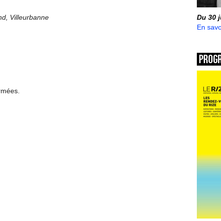
nd, Villeurbanne
Du 30 
En savo
Prog
ermées.