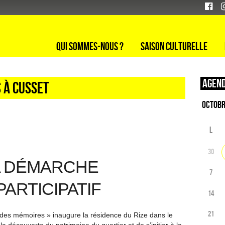
Qui sommes-nous ?
Saison culturelle
Agend
 à Cusset
L
30
LA DÉMARCHE
7
PARTICIPATIF
14
21
des mémoires » inaugure la résidence du Rize dans le