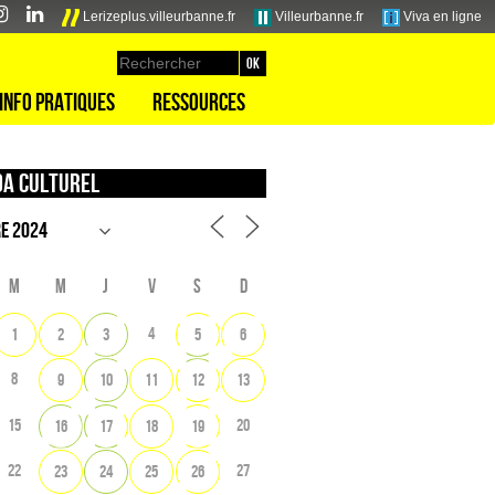
Lerizeplus.villeurbanne.fr
Villeurbanne.fr
Viva en ligne
Info pratiques
Ressources
a culturel
M
M
J
V
S
D
4
1
2
3
5
6
8
9
10
11
12
13
15
20
16
17
18
19
22
27
23
24
25
26