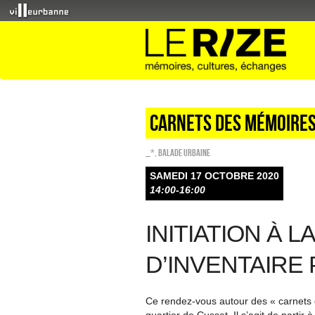
Carnets des mémoires
_*
,
Balade urbaine
SAMEDI 17 OCTOBRE 2020
14:00-16:00
INITIATION À 
D’INVENTAIRE 
Ce rendez-vous autour des « carnets 