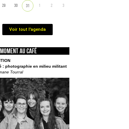
29
30
1
2
3
31
Voir tout l'agenda
 moment au café
ITION
é : photographie en milieu militant
mane Tourral