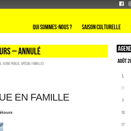
Qui sommes-nous ?
Saison culturelle
Agend
OURS – ANNULÉ
s
,
Jeune public
,
Spécial familles
L
27
UE EN FAMILLE
3
10
Détours
17