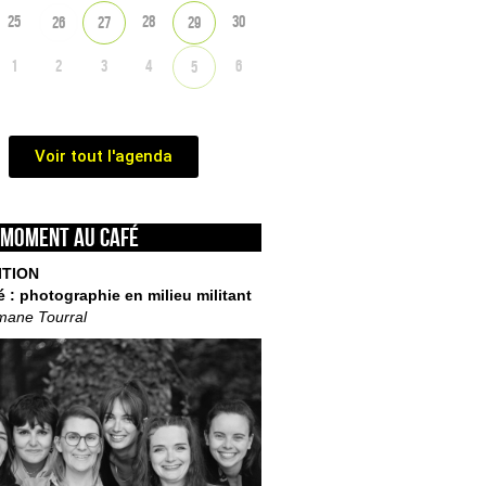
25
28
30
26
27
29
1
2
3
4
6
5
Voir tout l'agenda
 moment au café
ITION
é : photographie en milieu militant
mane Tourral