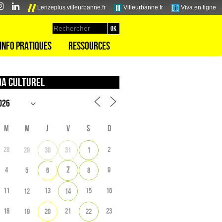
Lerizeplus.villeurbanne.fr
Villeurbanne.fr
Viva en ligne
Info pratiques
Ressources
a culturel
M
M
J
V
S
D
28
2
29
30
31
1
7
4
9
5
6
8
11
13
15
16
12
14
18
21
23
19
20
22