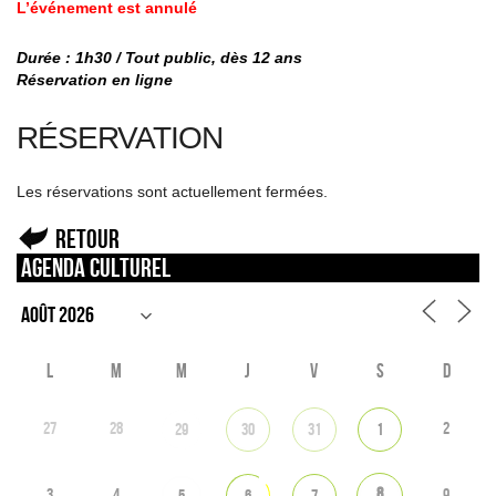
L’événement est annulé
Durée : 1h30 / Tout public, dès 12 ans
Réservation en ligne
RÉSERVATION
Les réservations sont actuellement fermées.
Retour
Agenda culturel
L
M
M
J
V
S
D
27
28
2
29
30
31
1
8
3
4
9
5
6
7