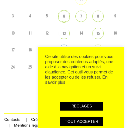
3
4
5
9
6
7
8
10
11
12
14
16
13
15
17
18
19
21
23
20
22
Ce site utilise des cookies pour vous
proposer des contenus adaptés, une
24
25
26
28
30
aide à la navigation et un suivi
27
29
d’audience. Cet outil vous permet de
les accepter ou de les refuser.
En
savoir plus
.
Voir tout l'agenda
REGLAGES
Contacts
Crédits
TOUT ACCEPTER
Mentions légales et données personnelles