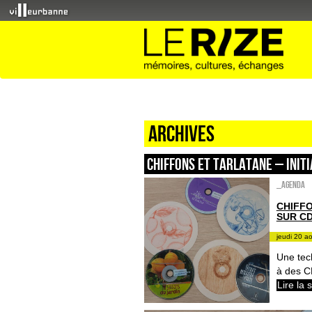
Archives
CHIFFONS ET TARLATANE – INIT
_Agenda
CHIFFO
SUR C
jeudi 20 a
Une tec
à des C
Lire la 