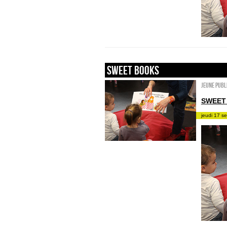
sweet books
Jeune publ
SWEET
jeudi 17 s