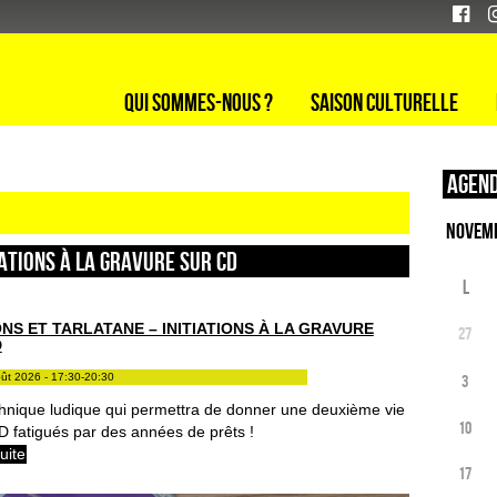
Qui sommes-nous ?
Saison culturelle
Agend
IATIONS À LA GRAVURE SUR CD
L
NS ET TARLATANE – INITIATIONS À LA GRAVURE
27
D
oût 2026 - 17:30-20:30
3
hnique ludique qui permettra de donner une deuxième vie
10
D fatigués par des années de prêts !
suite
17