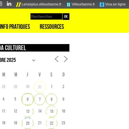
Lerizeplus.villeurbanne.fr
Villeurbanne.fr
Viva en ligne
Info pratiques
Ressources
a culturel
M
M
J
V
S
D
28
29
30
1
2
31
4
5
9
6
7
8
11
12
14
16
13
15
18
19
21
23
20
22