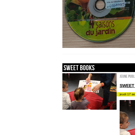
sweet books
Jeune publ
SWEET
jeudi 17 s