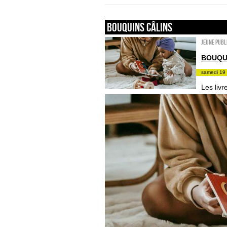
Bouquins câlins
Jeune publ
BOUQU
samedi 19 
Les liv