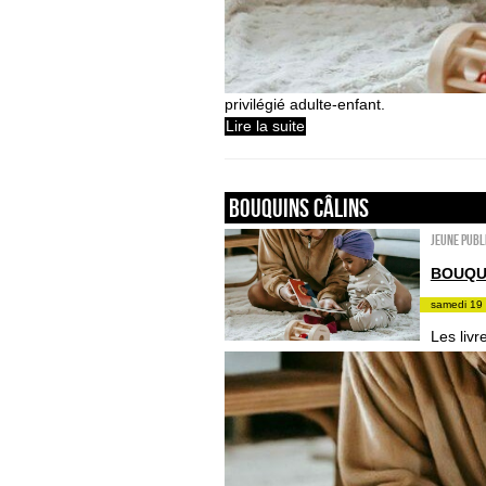
privilégié adulte-enfant.
Lire la suite
Bouquins câlins
Jeune publ
BOUQU
samedi 19 
Les liv