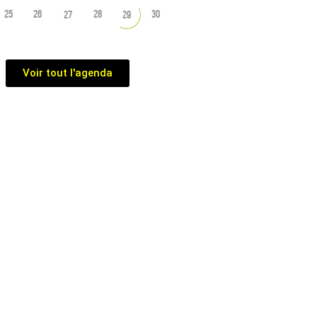
25
26
28
30
27
29
Voir tout l'agenda