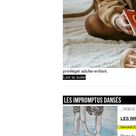
privilégié adulte-enfant.
Lire la suite
Les impromptus dansés
_Thème de 
LES I
mercredi 2
Dans le