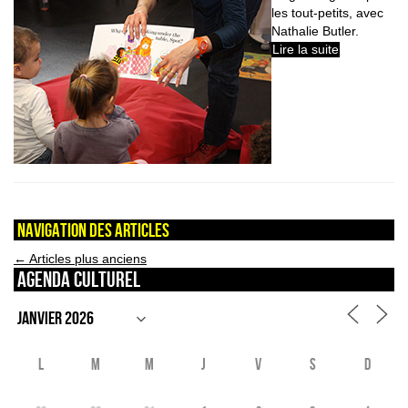
les tout-petits, avec
Nathalie Butler.
Lire la suite
Navigation des articles
←
Articles plus anciens
Agenda culturel
L
M
M
J
V
S
D