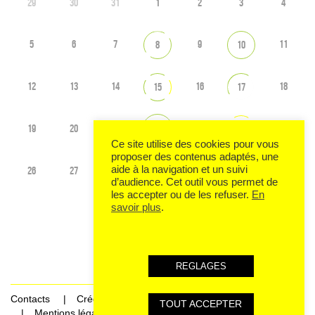
29
30
31
1
2
3
4
5
6
7
9
11
8
10
12
13
14
16
18
15
17
19
20
21
23
25
22
24
Ce site utilise des cookies pour vous
proposer des contenus adaptés, une
aide à la navigation et un suivi
26
27
28
1
29
30
31
d’audience. Cet outil vous permet de
les accepter ou de les refuser.
En
savoir plus
.
Voir tout l'agenda
REGLAGES
Contacts
Crédits
TOUT ACCEPTER
Mentions légales et données personnelles