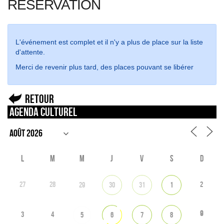
RÉSERVATION
L'événement est complet et il n'y a plus de place sur la liste
d'attente.
Merci de revenir plus tard, des places pouvant se libérer
Retour
Agenda culturel
L
M
M
J
V
S
D
27
28
2
29
30
31
1
9
3
4
5
6
7
8