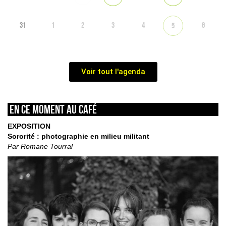
31
1
2
3
4
6
5
Voir tout l'agenda
En ce moment au café
EXPOSITION
Sororité : photographie en milieu militant
Par Romane Tourral