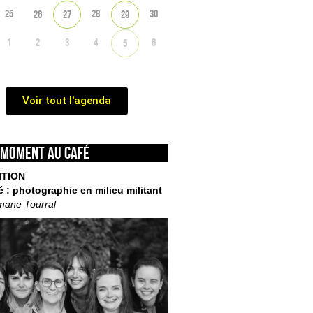
25
28
30
26
27
29
1
2
3
4
6
5
Voir tout l'agenda
 moment au café
ITION
é : photographie en milieu militant
mane Tourral