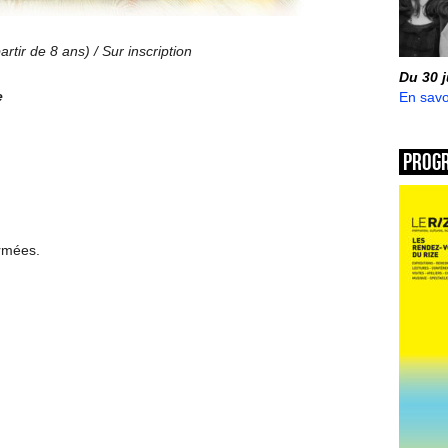
tir de 8 ans) / Sur inscription
Du 30 
e
En savo
Prog
ermées.