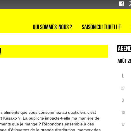
Qui sommes-nous ?
Saison culturelle
Agend
!
L
27
3
10
les aliments que vous consommez au quotidien, c’est
ourt Késako ?! La publicité impacte-t-elle ma manière de
liments que je mange ? Répondons ensemble à ces
17
tage d’étiquettes de la grande distribution, memory des