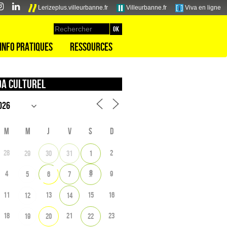
Lerizeplus.villeurbanne.fr
Villeurbanne.fr
Viva en ligne
Info pratiques
Ressources
a culturel
M
M
J
V
S
D
28
2
29
30
31
1
8
4
9
5
6
7
11
13
15
16
12
14
18
21
23
19
20
22