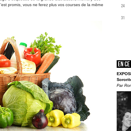
C’est promis, vous ne ferez plus vos courses de la même
24
31
En ce
EXPOS
Sororit
Par Ro