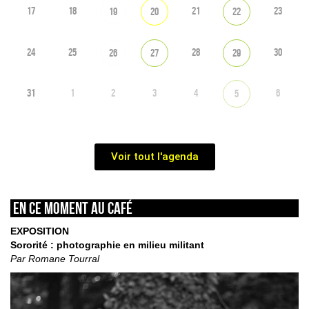
17
18
21
23
19
20
22
24
25
28
30
26
27
29
31
1
2
3
4
6
5
Voir tout l'agenda
En ce moment au café
EXPOSITION
Sororité : photographie en milieu militant
Par Romane Tourral