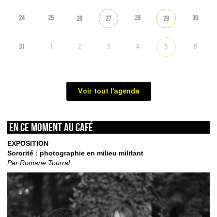
24
25
28
30
26
27
29
31
1
2
3
4
6
5
Voir tout l'agenda
En ce moment au café
EXPOSITION
Sororité : photographie en milieu militant
Par Romane Tourral