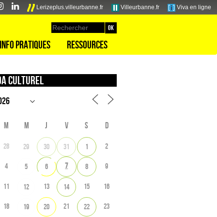
Lerizeplus.villeurbanne.fr
Villeurbanne.fr
Viva en ligne
Info pratiques
Ressources
a culturel
M
M
J
V
S
D
28
2
29
30
31
1
7
4
9
5
6
8
11
13
15
16
12
14
18
21
23
19
20
22