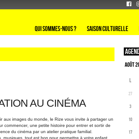
Qui sommes-nous ?
Saison culturelle
Agend
L
27
TIATION AU CINÉMA
3
10
rir aux images du monde, le Rize vous invite à partager un
commencer, une petite histoire pour entrer et sortir de
ience du cinéma par un atelier pratique familial.
17
, musiques, tout est bon pour permettre à votre enfant