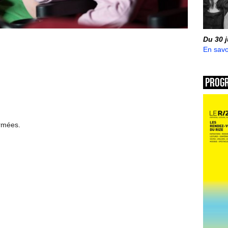
Du 30 
En savo
Prog
ermées.