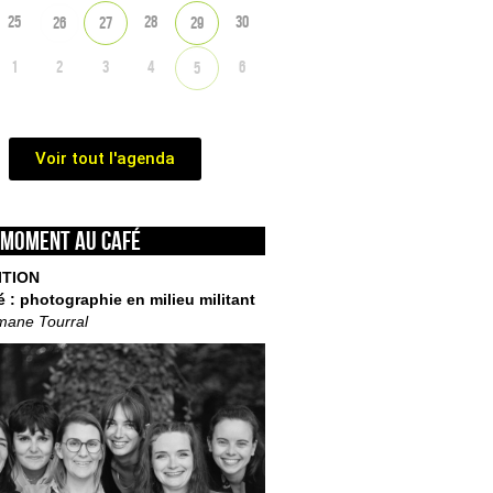
25
28
30
26
27
29
1
2
3
4
6
5
Voir tout l'agenda
 moment au café
ITION
é : photographie en milieu militant
mane Tourral