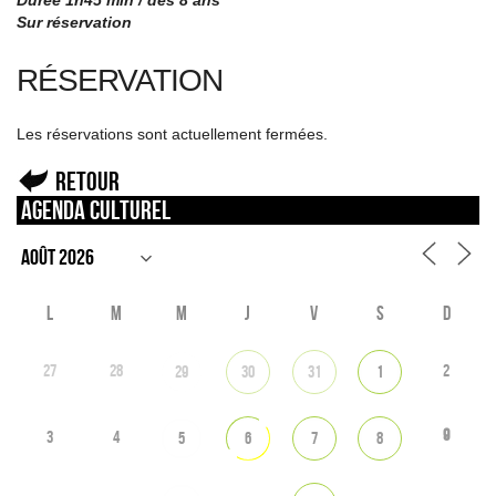
Durée 1h45 min / dès 8 ans
Sur réservation
RÉSERVATION
Les réservations sont actuellement fermées.
Retour
Agenda culturel
L
M
M
J
V
S
D
27
28
2
29
30
31
1
9
3
4
5
6
7
8