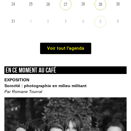
24
25
28
30
26
27
29
31
1
2
3
4
6
5
Voir tout l'agenda
En ce moment au café
EXPOSITION
Sororité : photographie en milieu militant
Par Romane Tourral