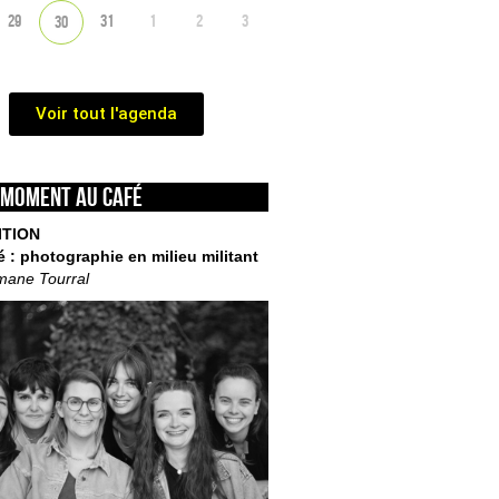
29
31
1
2
3
30
Voir tout l'agenda
 moment au café
ITION
é : photographie en milieu militant
mane Tourral