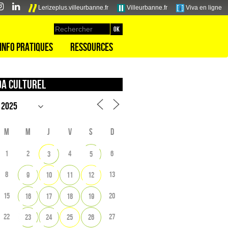
Lerizeplus.villeurbanne.fr
Villeurbanne.fr
Viva en ligne
Info pratiques
Ressources
a culturel
M
M
J
V
S
D
1
2
4
6
3
5
8
13
9
10
11
12
15
20
16
17
18
19
22
27
23
24
25
26