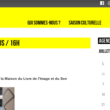
Qui sommes-nous ?
Saison culturelle
Agend
US / 16h
L
30
 la Maison du Livre de l’Image et du Son
7
14
21