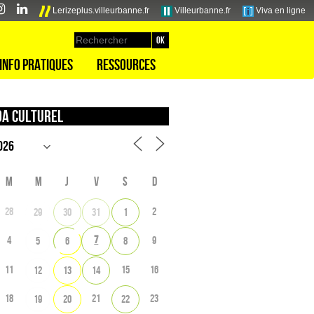
Lerizeplus.villeurbanne.fr
Villeurbanne.fr
Viva en ligne
Info pratiques
Ressources
a culturel
M
M
J
V
S
D
28
2
29
30
31
1
7
4
9
5
6
8
11
15
16
12
13
14
18
21
23
19
20
22