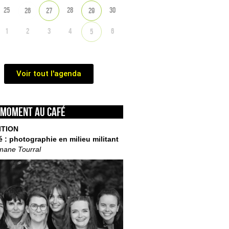
25
28
30
26
27
29
1
2
3
4
6
5
Voir tout l'agenda
 moment au café
ITION
é : photographie en milieu militant
mane Tourral