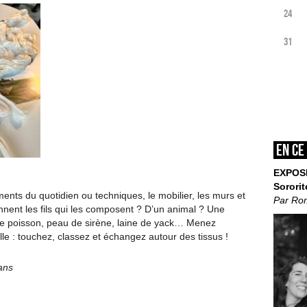
24
31
En ce
EXPOS
Sororit
ments du quotidien ou techniques, le mobilier, les murs et
Par Ro
nent les fils qui les composent ? D’un animal ? Une
de poisson, peau de sirène, laine de yack… Menez
lle : touchez, classez et échangez autour des tissus !
 ans